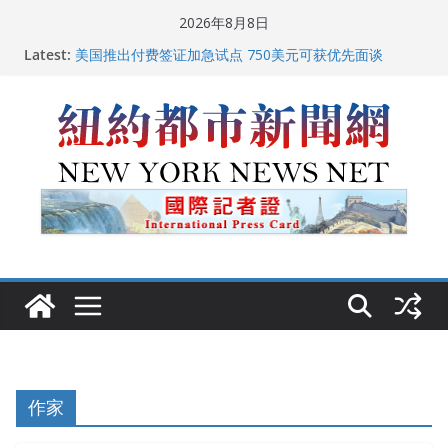
Skip
2026年8月8日
to
Latest:
美国推出付费签证加急试点 750美元可获优先面谈
content
纽约启动“Fix the City”计划 重拳整治长期违规房东
美国最高法院维持“出生公民权” : 出生在美国就是美国
人！
FBI联合纽约警方突袭多名警界高层住所 涉纽约警察局腐
败刑事调查
中国驻美国大使谢锋邀请美国老教师罗纳德·萨科尔斯基
再次访华
作家