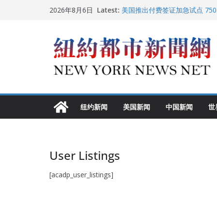
Skip
Latest:
美国推出付费签证加急试点 75
2026年8月6日
to
纽约启动“Fix the City”计
美国最高法院维持“出生公民权” 
content
FBI联合纽约警方突袭多名警界
调查
中国驻美国大使谢锋邀请美国老
纽约新闻
美国新闻
中国新闻
世
User Listings
[acadp_user_listings]