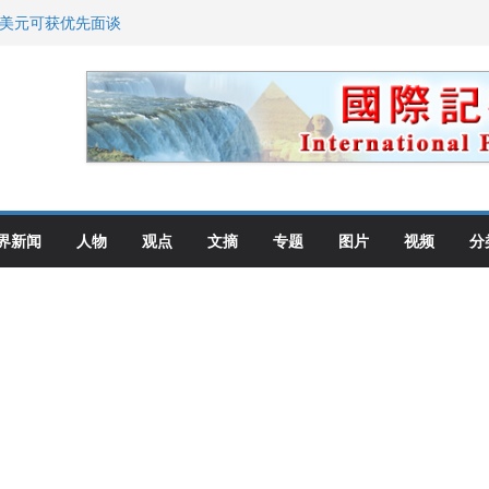
0美元可获优先面谈
划 重拳整治长期违规房东
: 出生在美国就是美国人！
高层住所 涉纽约警察局腐败刑事
教师罗纳德·萨科尔斯基再次访华
界新闻
人物
观点
文摘
专题
图片
视频
分