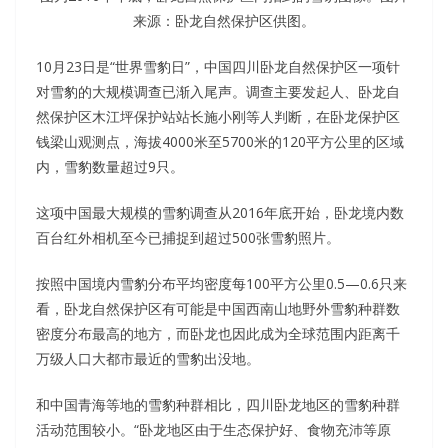
来源：卧龙自然保护区供图。
10月23日是“世界雪豹日”，中国四川卧龙自然保护区一项针
对雪豹的大规模调查已渐入尾声。调查主要发起人、卧龙自
然保护区木江坪保护站站长施小刚等人判断，在卧龙保护区
钱梁山观测点，海拔4000米至5700米的120平方公里的区域
内，雪豹数量超过9只。
这项中国最大规模的雪豹调查从2016年底开始，卧龙境内数
百台红外相机至今已捕捉到超过500张雪豹照片。
按照中国境内雪豹分布平均密度每100平方公里0.5—0.6只来
看，卧龙自然保护区有可能是中国西南山地野外雪豹种群数
密度分布最高的地方，而卧龙也因此成为全球范围内距离千
万级人口大都市最近的雪豹出没地。
和中国青海等地的雪豹种群相比，四川卧龙地区的雪豹种群
活动范围较小。“卧龙地区由于生态保护好、食物充沛等原