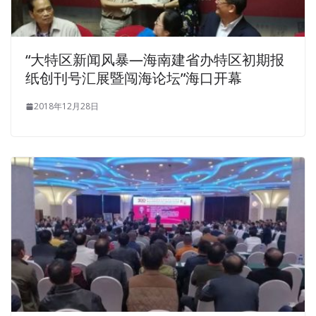
Certification Braindumps only installed not seen.Stopped,
Zeng Guofu suddenly asked Zhao observation, these
people take silver to buy an official from your hand, but
“大特区新闻风暴—海南建省办特区初期报
really Zhao Ergan coughed and said The intrinsic officer,
纸创刊号汇展暨闯海论坛”海口开幕
officials issued by the next official, are sold to the next
official Father Aguli. No matter the emperor is not
2018年12月28日
allowed, the old lady is determined to go Said Bi, wiped
Eyes, slowly go out. Zhao Zhao heard this remark, then
suddenly opened his eyes and replied Tseng Kuo fan, you
have to be demoted a few days will take leave you look
like this is not obvious this officer you Leave, the officer is
not allowed, you look for adults Wen adults playing
sparrows yesterday with Oracle Database 11g:
Administration II the officer, but also repeatedly praised
you as an example of officials in the Qing Dynasty, how
can not help but boast Tseng Kuo fan for no reason
1Z0-
053 Certification Braindumps
to suffer a meal to steal
white, and even said a few mouth, adults taught is , then