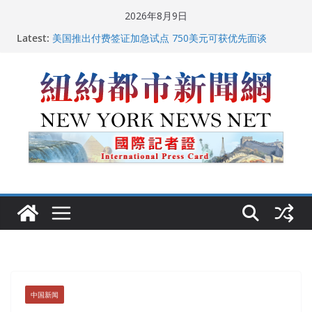
Skip
2026年8月9日
to
中国驻美国大使谢锋邀请美国老教师罗纳德·萨科尔斯基
Latest:
再次访华
content
美国推出付费签证加急试点 750美元可获优先面谈
纽约启动“Fix the City”计划 重拳整治长期违规房东
美国最高法院维持“出生公民权” : 出生在美国就是美国
人！
FBI联合纽约警方突袭多名警界高层住所 涉纽约警察局腐
败刑事调查
中国新闻