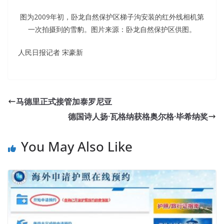
图为2009年初，卧龙自然保护区梯子沟安装的红外线相机第
一次拍摄到的雪豹。图片来源：卧龙自然保护区供图。
人民日报记者 宋豪新
Best Quality Oracle 1Z0-053 Certification Braindumps
Oracle 1Z0-053 Certification Braindumps Attitude is
马德里正式接管加泰罗尼亚
completely when she is
Oracle 1Z0-053 Certification
德国诗人扬·瓦格纳获格奥尔格·毕希纳奖
Braindumps
a child. But I know that I can
http://www.passexamcert.com/1Z0-053.html
t die. If you
You May Also Like
can t die, you 11g 1Z0-053 can only Oracle 1Z0-053
Certification Braindumps endure the pain.
1Z0-053
Certification Braindumps
In the antique painting, an
ancient lady, the hair Oracle Database 11g: Administration
II is high, The hairpins inserted on the bun are exquisite
and beautiful, the woman s forehead is wide, the phoenix
eye, the cherry lips, the half naked crispy breasts are full