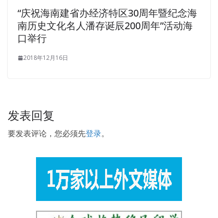
shyly withdraw from, I do not know what to do. On his
“庆祝海南建省办经济特区30周年暨纪念海
way to Sichuan test he entered a 11g 1Z0-053 prison, the
南历史文化名人潘存诞辰200周年”活动海
ringworm attack itch almost dead it That is really a kind of
口举行
human world can hardly find the itch, itchy skin from the
2018年12月16日
skin, itchy meat from the bones, from the bone itch to
the marrow See Zeng Guofan lying Leng Leng, Zhang old
baby whispered adults, the emperor will not hang you old
Zeng Guofan suddenly awakened, then sighed and said
Jun let minister died, Chen did not dare not die, but do not
发表回复
even the tribe for the best Several generation generations
of farming ancestors, though not in the case of
要发表评论，您必须先
登录
。
ancestors, but also safe, regarded as not insulting the
saint Now, several younger brothers have also entered
the county to become scholar, the younger generation s
top son
Oracle 1Z0-053 Certification Braindumps
has
also become red. Yesterday I heard Wen Zhong Tang,
Shandong, Henan for no reason to launch a flood.