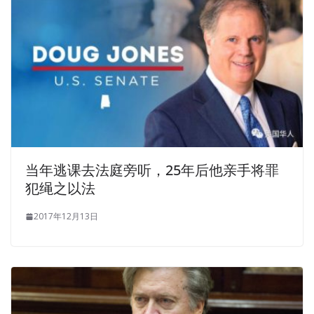
how can we do Zu Zu Chen. These contacts, the princes
are not aware of.That Princess Hill also only know that
Chihli and the Western Regions walked to ground, but
also think that Engelhard is adhering to the meaning of
Father. So, do not look at the Zuma government right
hand square palm print is not the Yamen body, but he
Installing and Configuring Windows Server 2012 saw the
emperor s court compared to the number of Academy
bachelor see more.
当年逃课去法庭旁听，25年后他亲手将罪
犯绳之以法
Someone
http://www.examscert.com
urged him to go
back to fifty years ago to get a shaved head and pick up
2017年12月13日
the old and the middle aged people who are left behind in
the times and still tire of it. Dog brother stared at her, it is
you, young celery.She said, I was looking for you. He
Windows Server 2012 70-410 even hippie smile, put it so
relaxed.Another that thing face.The two Installing and
Configuring Windows Server 2012 broke up Microsoft 70-