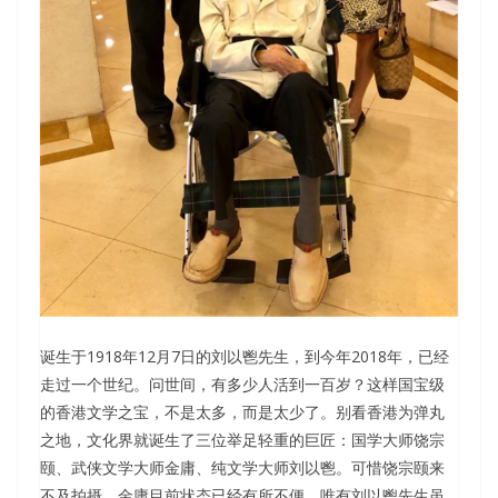
诞生于1918年12月7日的刘以鬯先生，到今年2018年，已经
走过一个世纪。问世间，有多少人活到一百岁？这样国宝级
的香港文学之宝，不是太多，而是太少了。别看香港为弹丸
之地，文化界就诞生了三位举足轻重的巨匠：国学大师饶宗
颐、武侠文学大师金庸、纯文学大师刘以鬯。可惜饶宗颐来
不及拍摄，金庸目前状态已经有所不便，唯有刘以鬯先生虽