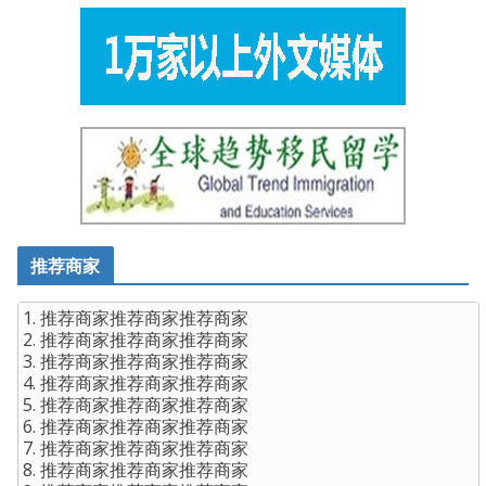
there are bystanders, there are also invisible people, Ye
Green has been running all the time, the people who
witnessed snicker, the girl is crazy Yes, she should have
Microsoft 70-410 Real Questions Answers gone crazy,
why not The female madman was a
70-410 Real
Questions Answers
worker who entered the factory with
her. Ye Green subconsciously touched his hot cheek.
推荐商家