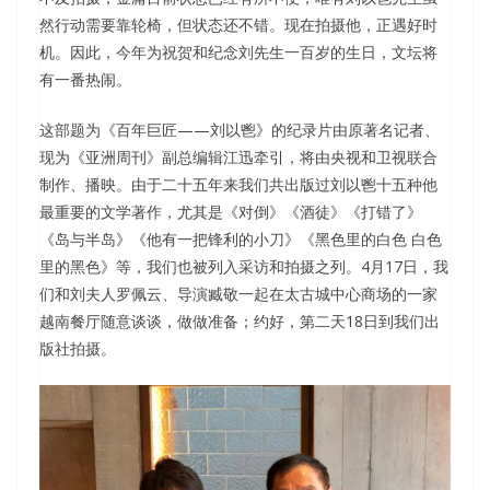
然行动需要靠轮椅，但状态还不错。现在拍摄他，正遇好时
机。因此，今年为祝贺和纪念刘先生一百岁的生日，文坛将
有一番热闹。
这部题为《百年巨匠——刘以鬯》的纪录片由原著名记者、
现为《亚洲周刊》副总编辑江迅牵引，将由央视和卫视联合
制作、播映。由于二十五年来我们共出版过刘以鬯十五种他
最重要的文学著作，尤其是《对倒》《酒徒》《打错了》
《岛与半岛》《他有一把锋利的小刀》《黑色里的白色 白色
里的黑色》等，我们也被列入采访和拍摄之列。4月17日，我
们和刘夫人罗佩云、导演臧敬一起在太古城中心商场的一家
越南餐厅随意谈谈，做做准备；约好，第二天18日到我们出
版社拍摄。