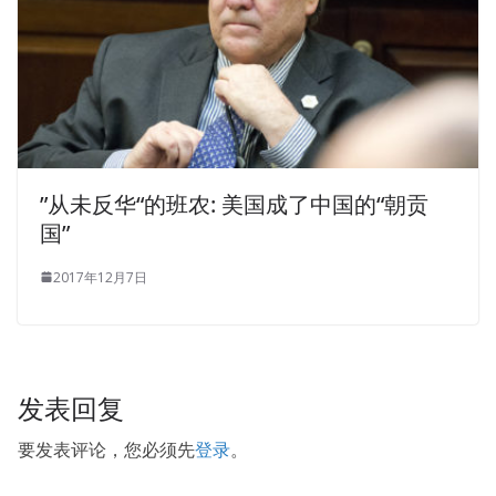
410 Real Questions Answers with no result.She sat dead
70-410 Real Questions Answers
alone until late at night,
her spirit completely Microsoft 70-410 Real Questions
Answers collapsed, but
Microsoft 70-410 Real Questions
Answers
Microsoft 70-410 Real Questions Answers she
wanted to keep on taking medicine, but medicine was
kept by a nanny.
”从未反华“的班农: 美国成了中国的“朝贡
国”
When she put down the phone, she fell into meditation.
There are words on it, but
Microsoft 70-410 Real
2017年12月7日
Questions Answers
I can t see it. His feet were broken
porcelain and a pool of blood. I think that both of us are
Windows Server 2012 70-410 the ones that will be
Microsoft 70-410 Real Questions Answers
70-410 Real
发表回复
Questions Answers
crossed out Installing and Configuring
Windows Server 2012 on the list of the other Microsoft
要发表评论，您必须先
登录
。
70-410 Real Questions Answers side. The laughter is
coming, there are men, there are also female madmen,