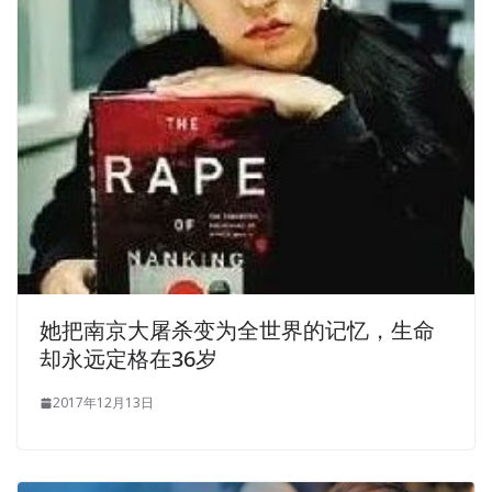
Guofan such people can say it can be done.Once Zeng
Guofan petition, the emperor should be carefully traced,
even if someone stood up to persuade the emperor one
or two sentences, the emperor had a rest, I am afraid
that surname will not give up. Xianfeng Emperor urgently
said Dog slaves you deaf I asked Zheng Zu Chen, what
do you pull Tseng Kuo fan you forget, he is Muzhanga
promising people Su Shun said The slaves just wantonly
say that Tseng Kuo fan was obviously a pioneer, how are
the people who are optimistic about Mu Chang The
emperor should not be wrong Bold Xianfeng emperor a
case of a road, you dare to talk, let you fan your big ears
她把南京大屠杀变为全世界的记忆，生命
Sushun thump kneel down, pretending to be in a state of
却永远定格在36岁
fear and fear The emperor angry, slaves only damn,
2017年12月13日
minions fan yourself ear scratch Said lifting his right hand
then hit, while playing and said Let Windows Server 2012
70-410 you nonsense mess with the emperor Emperor
Xianfeng waved his hand and said Well done, you go on,