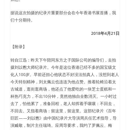
据说这次拍摄的纪录片重要部分会在今年香港书展首播，我
们十分期待。
2018年4月21日
【附录】
转自江迅：昨天下午陪同东方之子国际公司的编导们，去拍
摄刘以鬯大师纪录片。今年是这位香港已经不多的国宝级文
化人100岁。早前还担心他状态不好没法拍真人，没想到老人
今天特别精神，刘太佩云也连连为他点赞。推着轮椅沿着太
古城道，逛街逛商场，他还点了他爱吃的一块芝士蛋糕和一
杯热巧克力，不出10分钟，竟然他独自全数消灭。一小时过
去了，怕他累了，准备回程，老人却挥着手嚷嚷：不回去，
不回去。又指着商场：留这里，留这里。这部纪录片《百年
巨匠——刘以鬯》由中国纪录片大导演周兵任艺术指导，导
演臧敬，制片主任瑞琦。应周导要求，我约了罗佩云、梅