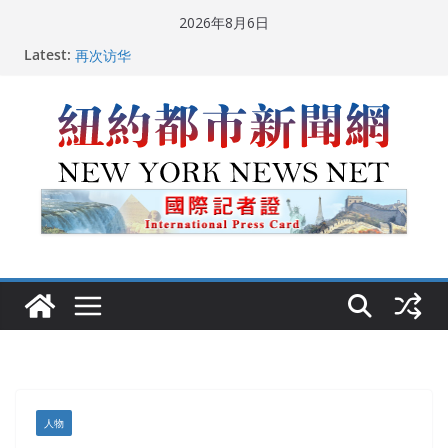
Skip
2026年8月6日
to
Latest:
中国驻美国大使谢锋邀请美国老教师罗纳德·萨科尔斯基
content
再次访华
美国推出付费签证加急试点 750美元可获优先面谈
纽约启动“Fix the City”计划 重拳整治长期违规房东
美国最高法院维持“出生公民权” : 出生在美国就是美国
人！
FBI联合纽约警方突袭多名警界高层住所 涉纽约警察局腐
败刑事调查
人物