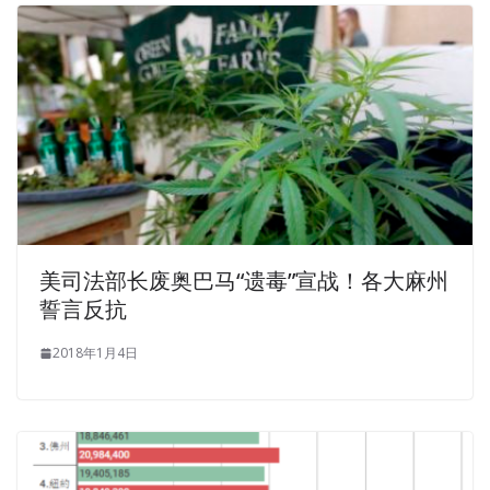
the time to go to school.Suddenly, Microsoft 70-533
Questions And Answers one day he came home from
school and found that the complete structure of the bird
s nest
Microsoft 70-533 Questions And Answers
was
stabbed splinters ravaged, locust tree branches, scattered
hanging from the old magpie to the
http://www.passexamcert.com
title such as hair and other
building materials, the ground is also scattered Fell dead
branches, more have Implementing Microsoft Azure
Infrastructure Solutions fallen to the shaggy little
美司法部长废奥巴马“遗毒”宣战！各大麻州
magpies. Ji Cheng candid declaration, declare the frank,
誓言反抗
really let Juan admiration.She MCP, Microsoft Specialist
70-533 asked with great interest, you talk about Yang
2018年1月4日
Zhigang does not intend to be her wife, how do you
Microsoft 70-533 Questions And Answers treat What
attitude do you have I especially want to hear, blind
brother. Originally Jia Cheng said Yang Zhigang that room
also opened the door, available for his double bed.