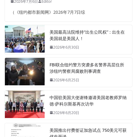
2026年7月6日
Editor
（《纽约都市新闻网》2026年7月7日综
美国最高法院维持“出生公民权” : 出生在
美国就是美国人！
2026年6月30日
FBI联合纽约警方突袭多名警界高层住所
涉纽约警察局腐败刑事调查
2026年6月25日
中国驻美国大使谢锋邀请美国老教师罗纳
德·萨科尔斯基再次访华
2026年6月20日
美国推出付费签证加急试点 750美元可获
优先面谈