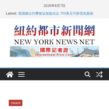
Skip
2026年8月7日
to
Latest:
美国推出付费签证加急试点 750美元可获优先面谈
content
纽约启动“Fix the City”计划 重拳整治长期违规房东
美国最高法院维持“出生公民权” : 出生在美国就是美国
人！
FBI联合纽约警方突袭多名警界高层住所 涉纽约警察局腐
败刑事调查
中国驻美国大使谢锋邀请美国老教师罗纳德·萨科尔斯基
再次访华
美国新闻