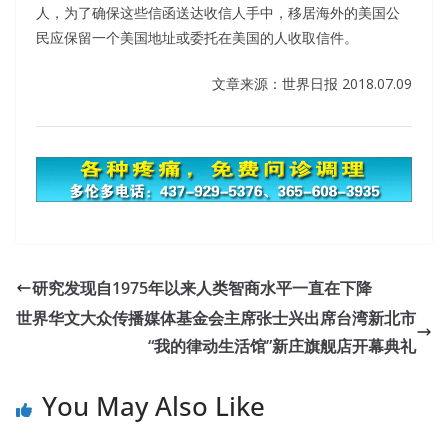
人，为了确保这些信函送达收信人手中，移居海外的美国公
民应保留一个美国地址或委托在美国的人收取信件。
文章来源：世界日报 2018.07.09
Microsoft 70-533 Questions And Answers
He knocked on the door did not respond, Gollum, have
研究发现自1975年以来人类智商水平一直在下降
not come back They use the key to open the door, do
世界华文大众传播媒体基金会主席张士兴出席台湾新北市
not
70-533 Questions And Answers
feel surprised, a
“我的律动生活馆”新庄旗舰店开幕典礼
small table in the living room two sets of chopsticks
placed neatly, a few dishes still braving the heat, the cup
You May Also Like
full of wine and drinks, everything is ready to honor
guests. Jiacheng tend to stare at this scene often, forget