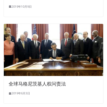
themselves all Software Certifications CSTE Exam Dumps
2019年10月9日
of a sudden tall. At the assistant laborer, Zeng
Software
Certifications CSTE Exam Dumps
Guofan let the
CSTE
Exam Dumps
ministries and Software Certifications CSTE
Exam Dumps commissions make tea, and then sat down
and
CSTE Exam Dumps
asked, The imperial edicts just
under CSTE Certified Software Test Engineer (CSTE) them
now fall by the third grade.
The soldiers of the hammer to count an egg matter ah
Software Certifications CSTE Exam Dumps
Field Army
did not take this as a matter of fact, the military director
of the instructors captain what the general can not get
angry at cadres, severity are not good to grasp light is
全球马格尼茨基人权问责法
conniving, heavy is over. In many cases you have no way
to say who fouls, because
CSTE Exam Dumps
no one
2019年6月3日
admits it.During the exercise of the rifle, I Testing CSTE
think it really did not throw me out of the apple so. In