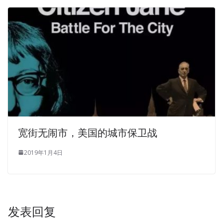
addition to tears, it is sweat,
http://www.testkingdump.com
and sometimes these
young, CSTE Certified Software Test Engineer (CSTE)
Software Certifications CSTE Exam Dumps young, female
soldiers also have to pay blood and even their own lives
Kobold high school squadron looked at the chief of staff
opened his mouth, half a day speechless. I fuck Not A
white wheeled armored car.I fuck Not But it is a white
wheeled armored car.
宽街无闹市，美国的城市保卫战
2019年1月4日
发表回复