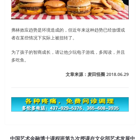
弗林效应趋势是环境造成的，但近年来这种趋势已经放缓或
者在某些情况下实际上被扭转了。
为了孩子的智商成长，请让他少玩电子游戏，多阅读，并且
多吃鱼。
文章来源：麦田怪圈 2018.06.29
Helpful Software Certifications CSTE Exam Dumps
Fortunately not long, yellow hair no longer patronize,
中国艺术金融博士课程班第九次授课在文化部艺术发展中