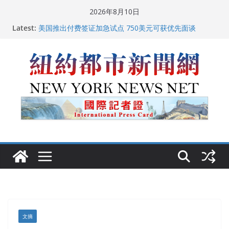
Skip
2026年8月10日
to
Latest:
美国推出付费签证加急试点 750美元可获优先面谈
content
纽约启动“Fix the City”计划 重拳整治长期违规房东
美国最高法院维持“出生公民权” : 出生在美国就是美国
人！
FBI联合纽约警方突袭多名警界高层住所 涉纽约警察局腐
败刑事调查
中国驻美国大使谢锋邀请美国老教师罗纳德·萨科尔斯基
再次访华
文摘