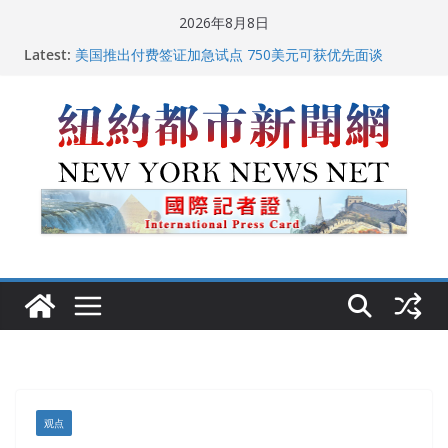
Skip
2026年8月8日
中国驻美国大使谢锋邀请美国老教师罗纳德·萨科尔斯基
to
Latest:
再次访华
content
美国推出付费签证加急试点 750美元可获优先面谈
纽约启动“Fix the City”计划 重拳整治长期违规房东
美国最高法院维持“出生公民权” : 出生在美国就是美国
人！
FBI联合纽约警方突袭多名警界高层住所 涉纽约警察局腐
败刑事调查
观点