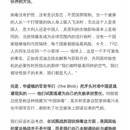
伙伴的方法。
病毒没有护照，没有意识形态，不受国界限制。当一个健康
的人从一个打喷嚏的病人身上吸入飞沫时，无论这个人是美
国人、意大利人还是中国人，其受到的生物影响基本上是相
同的。当疫情爆发成为全球范围内的流行病时，没有一个国
家能够做到与世隔绝，每个国家都面临着风险。今天， 77亿
人共同生活在同一个小星球 —— 地球上，这是一个不可避免
的事实。正如肯尼迪总统在解释与苏联共存、共同面对核危
机的必要性时所指出的那样:“我们都呼吸着同样的空气。我们
都珍惜孩子的未来。我们都是凡人。”
但是，华盛顿的官老爷们（the Blob）把矛头对准中国是逃
避现实的 —— 他们试图逃避为自己的失败承担责任。
特朗普
总统坚称这种病菌为“中国病毒”，某共和党参议院拿病毒污名
化中国等言行，都助长了社交媒体上阴谋论者的气焰。
我们应该长远考虑。
在试图战胜冠状病毒
这方面
，美国面临
的紧迫挑战并不是中国
，
而是我们自己未能调动起与威胁相