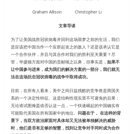
Graham Allison Christopher Li
文章导读
为了让美国战胜冠状病毒并回到这场噩梦之前的生活，我们
是应该把中国当作一个应群起攻之的敌人？还是该承认它是
一个合作伙伴，并且与其合作对我们的胜利至关重要？尽
管，华盛顿方面对中国的贡献嗤之以鼻，但事实是，
如果不
让中国
参与进来，成为我们的
解决方案
的一部分，
我们就无
法在这场抗击冠状病毒的战争中取得成功。
目前，在所有人看来，美中之间日益残酷的竞争将是两国关
系的一个决定性特征。这是结构性现实里不可避免的后果：
无论谁试图掩盖或否认这一点，一个快速崛起的中国确实有
可能取代美国在所有国家中的地位。
问题在于， 在这样的背
景下，当双方政治家面对具体却又无法被单独解决的威胁
时，他们是否有足够的智慧，找到让竞争对手同时成为合作