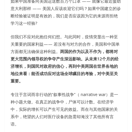
如果中国准备向美国运送数百万个口罩 —— 就像它最近援助
意大利那样 —— 美国人应该欢迎它们吗？如果中国建立的诊
断经验被证明是有效的，我们是否应该因为它的来源而拒绝
学习这一经验?
但我们不应对此抱任何幻想。与此同时，疫情突显出一种至
关重要的国家利益—— 若没有与对方的合作，美国和中国单
方面都无法确保这种利益。
两国的
作为
以及不
作为
，都将对
更大范围内领导权的争夺产生深远影响。从未来12个月的经
济增长，到国民对政府的信心，再到中美两国在世界各地的
地位来看：能否成功应对这场全球瞩目的考验，对中美至关
重要。
专注于言词而非行动的“叙事性战争”（ narrative war）是一
种小题大做。在真正的战争中，尸体可以计数。在经济学
中，实际的增长可以产生可见的效益。而在与其他国家的关
系中，绝望的人们对医疗设备的急需却淹没了其他所有言
语。