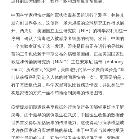
这样的国际组织中，程序一致和透明度非常重要。
中国科学家很快对新的冠状病毒基因组进行了测序，并将其
发布到世界各地，这使得一场大规模的全球研究工作得以展
开。两周后，美国国立卫生研究院（NIH）的科学家利用这一
序列，确认了病毒进入被感染者细胞的机制。次日，中国的
一个实验室证实了这一发现。即使是目前正在进行的寻找疫
苗的工作也依赖于早期公布的病毒基因组。正如美国国家过
敏症和传染病研究所（NIAID）主任安东尼·福奇（Anthony
Fauci）所观察到的那样，美国进行的第一次疫苗试验是 “我
们从获得序列到进入人体的时间最快的一次”。更重要的是，
有了基因组信息，科学家就可以比较感染情况，并以类似于
构建家谱的方式一丝不苟地绘制病毒的传播图谱。
疫情爆发初期迅速共享数据的行为使得各国能够更好地了解
病毒。由于最早的病例发生在武汉，中国医生收集的数据使
世界首次得以预估病毒的传播能力。这使得流行病学模型成
为许多国家政府应对措施的基础。由于中国首当其冲地承受
了死亡最初的冲击，它为全球卫生专家提供了第一套数据。