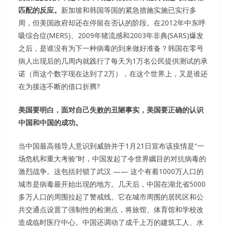
匹配的反应。
新加坡和韩国等国的紧急措施实施已实行多
周，但美国政府却还在停留在否认的阶段。在2012年中东呼
吸综合症(MERS)、2009年猪流感和2003年非典(SARS)爆发
之后，是谁没有为下一种病毒的到来做好准备？韩国在零号
病人出现后的几周内就践行了每天为1万名公民提供测试的承
诺（而这个数字现在达到了2万），在这个世界上，又是谁还
在为接连不断的借口折腾?
美国要明白，
面对
自己失败的丑陋事实，
美国
要正确的认识
中国和中国的成功。
当中国最高领导人意识到威胁并于1月21日宣布该疫情是“一
场危机和重大考验”时，中国发起了令世界瞩目的对抗病毒的
激烈战争。这包括封锁了武汉 —— 这个有着1000万人口的
城市是病毒最开始出现的地方。几天后，中国在湖北省5000
多万人口的周围拉起了警戒线。它在城市周围的居民区和公
共交通点设置了强制性的检测点，将旅馆、体育馆和学校改
造成临时医疗中心。中国还调动了成千上万的建筑工人、水