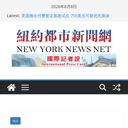
Skip
2026年8月8日
中国驻美国大使谢锋邀请美国老教师罗纳德·萨科尔斯基
to
Latest:
再次访华
content
美国推出付费签证加急试点 750美元可获优先面谈
纽约启动“Fix the City”计划 重拳整治长期违规房东
美国最高法院维持“出生公民权” : 出生在美国就是美国
人！
FBI联合纽约警方突袭多名警界高层住所 涉纽约警察局腐
败刑事调查
观点