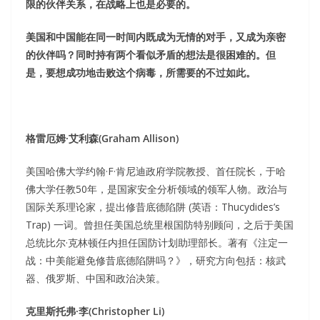
限的伙伴关系，在战略上也是必要的。
美国和中国能在同一时间内既成为无情的对手，又成为亲密
的伙伴吗？同时持有两个看似矛盾的想法是很困难的。但
是，要想成功地击败这个病毒，所需要的不过如此。
格雷厄姆·艾利森(Graham Allison)
美国哈佛大学约翰·F·肯尼迪政府学院教授、首任院长，于哈
佛大学任教50年，是国家安全分析领域的领军人物。政治与
国际关系理论家，提出修昔底德陷阱 (英语：Thucydides’s
Trap) 一词。曾担任美国总统里根国防特别顾问，之后于美国
总统比尔·克林顿任内担任国防计划助理部长。著有《注定一
战：中美能避免修昔底德陷阱吗？》，研究方向包括：核武
器、俄罗斯、中国和政治决策。
克里斯托弗·李(Christopher Li)