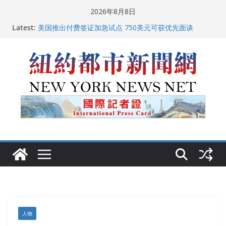
Skip
2026年8月8日
to
中国驻美国大使谢锋邀请美国老教师罗纳德·萨科尔斯基
Latest:
content
再次访华
美国推出付费签证加急试点 750美元可获优先面谈
纽约启动“Fix the City”计划 重拳整治长期违规房东
美国最高法院维持“出生公民权” : 出生在美国就是美国
人！
FBI联合纽约警方突袭多名警界高层住所 涉纽约警察局腐
败刑事调查
人物