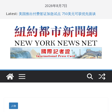
Skip
2026年8月7日
中国驻美国大使谢锋邀请美国老教师罗纳德·萨科尔斯基
to
Latest:
再次访华
content
美国推出付费签证加急试点 750美元可获优先面谈
纽约启动“Fix the City”计划 重拳整治长期违规房东
美国最高法院维持“出生公民权” : 出生在美国就是美国
人！
FBI联合纽约警方突袭多名警界高层住所 涉纽约警察局腐
败刑事调查
人物