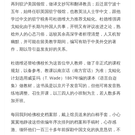
再到驻沪美国领馆，做译文抄写和翻译教员；后迁居宁波十
五年，始终任职英国驻宁领馆，也教英法人士学中文，跟他
学过中文的驻宁税务司杜德维大力推荐戈鲲化。杜德维强调
戈鲲化由于长期与外国人共事，开明又有评议改进之论，熟
稔外人的心态习俗，远较其余高深学者析理清楚，人又机智
幽默，并可能在留美教学期间，编写有助于中美外交的著
作，期以导引益发友好的关系。
杜德维还替哈佛校长为这首位华人教师，做了非正式的课程
规划，以备参考。教课以南京话（南方官话）为准；戈鲲化
计划选用威妥玛（T. Wade）1867年编的课本《语言自迩
集》做教材，这书虽是以京片子发音写的，但他可将发音熟
练地调整。召生开课，以三四人的小班制为主，若人数多再
加开班。
每回我到哈佛校史档案部，戴上馆员送来的白棉手套，小心
翼翼地静读这些依编年序次排列的档案和手稿时，心存感
激、缅怀他们一百三十多年前探勘中国文化的执意恳切，不