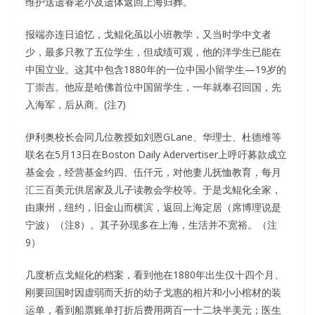
维护送遗眷老小及遗体返回上海归葬。
报端亦连日追忆，戈鲲化虽以小班教学，又当时学中文者
少，最多只教了五位学生，但成绩可观，他的洋学生已能在
中国立业。这其中包含1880年的一位中国小留学生—19岁的
丁崇吉。他应是哈佛首位中国留学生，一年就奉召回国，先
入海军，后从商。(注7)
伊利奥校长会同几位教授如刘恩GLane、华理士、杜德维等
联名在5月13日在Boston Daily Adervertiser上呼吁募款成立
基金会，经营基金约四、伍仟元，对他妻儿抚恤教育，每月
汇三百美元供居家及儿子读教会学校等。于是戈鲲化全家，
由康州，纽约，旧金山而横滨，返回上海定居（席博理说是
宁波）（注8）。其子孙现多在上海，生活并不宽裕。（注
9）
几度析点戈鲲化的档案，看到他在1880年出生仅十四个月、
刚要回国时因虚弱而夭折的幼子戈惠的相片和小小棺材的装
运单，看到船票账单打折后费用两百一十二块半美元；医生