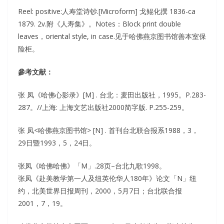
Reel: positive:人寿堂诗钞.[Microform] 戈鲲化撰 1836-ca
1879. 2v.附《人寿集》。Notes：Block print double
leaves，oriental style, in case.见于哈佛燕京图书馆善本室保
险柜。
參考文献：
张 凤《哈佛心影录》[M] . 台北：麦田出版社，1995。P.283-
287。//上海: 上海文艺出版社2000简字版. P.255-259。
张 凤<哈佛燕京图书馆> [N] . 首刊台北联合报系1988，3，
29日暨1993，5，24日。
张凤《哈佛哈佛》「M」.28页–台北九歌1998。
张凤《赴美教学第一人及纽英伦华人180年》论文「N」纽
约，北美世界日报周刊，2000，5月7日；台北联合报
2001，7，19。