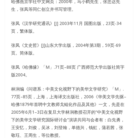
哈佛燕京学社中文网页：2000年，马小鹤先生，张忠达先
生，张凤等同仁创立并书写管理。
张凤《汉学研究通讯》[J] 2003年11月 国图出版，23页-34
页，繁体版。
张凤《文史哲》[J]山东大学出版，2004年第3期，59页-69
页。简体版。
张凤《哈佛缘》「M」.71页–88页 广西师范大学出版社简字
版2004。
林涧编《问谱系：中美文化视野下的美华文学研究》「M」.
77页–85页，上海，上海译文出版社，2006《华美文学先驱–
哈佛1879年首聘中文教师戈鲲化作品及其他》一文，先是在
2005年6月1–3日在复旦大学林涧教授召开的“中美文化视野
下的美华文学研究国际研讨会”演讲共同与会者有：白先勇，
王安忆，刘俊，吴冰，刘登翰，单德兴，钱虹，蒲若茜，张
敬珏、王周生，等位教授。