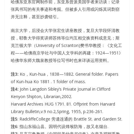
哈佛东亚系官网制作前，东亚系曾派美国学者来访谈：记录
张凤书写的有关事迹和考掘。但被多人引用或闪烁其词剽窃
并无注释，甚至抄袭错引。
南京大学，后浸会大学张宏生讲座教授，复旦大学段怀清教
授，耶鲁大学得奖讲师苏炜等位均互相交换资料或意见；斯
克兰顿大学（University of Scranton)樊书华教授：《文化工
程——哈佛燕京学社与中国人文学科的再建：1924—1951》
哈佛华东师大魏泉教授等位写书时也来详谈运用资料。
注3:
Ko，Kun-hua，1838—1882. General folder. Papers
of Kun-hua Ko 1881 . 1 folder of mass.
注4:
John Langdon Sibley’s Private Journal in Clifford
Kenyon Shipton, Librarian,2002.
Harvard Archives HUG 1791. 81. Offprint from Harvard
Library Bulletin,v.9 no.2,Spring, 1955, p.236-261.
注5
: RadcliffeCollege 旁邊连通的 Brattle St. and Garden St.
注6
: 指山东福山县。因明代设烽堠防海，故又名烟台.
注7
: 见高宗鲁教授《中国留美幼童书信集》文章及邓嗣禹教