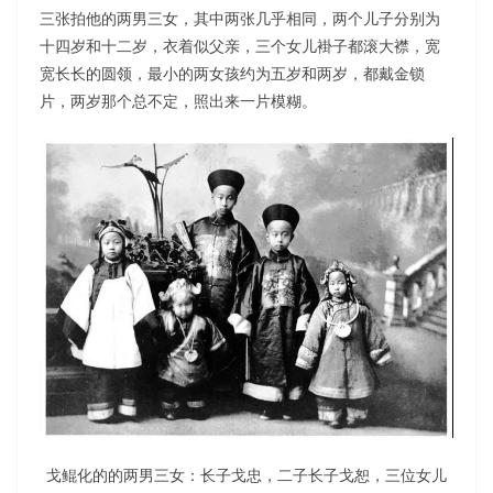
三张拍他的两男三女，其中两张几乎相同，两个儿子分别为
十四岁和十二岁，衣着似父亲，三个女儿褂子都滚大襟，宽
宽长长的圆领，最小的两女孩约为五岁和两岁，都戴金锁
片，两岁那个总不定，照出来一片模糊。
戈鲲化的的两男三女：长子戈忠，二子长子戈恕，三位女儿