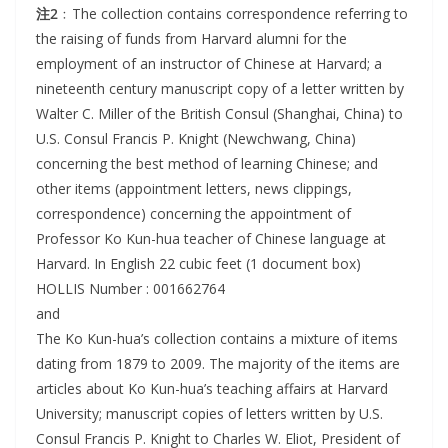
注2
﹕The collection contains correspondence referring to
the raising of funds from Harvard alumni for the
employment of an instructor of Chinese at Harvard; a
nineteenth century manuscript copy of a letter written by
Walter C. Miller of the British Consul (Shanghai, China) to
U.S. Consul Francis P. Knight (Newchwang, China)
concerning the best method of learning Chinese; and
other items (appointment letters, news clippings,
correspondence) concerning the appointment of
Professor Ko Kun-hua teacher of Chinese language at
Harvard. In English 22 cubic feet (1 document box)
HOLLIS Number : 001662764
and
The Ko Kun-hua’s collection contains a mixture of items
dating from 1879 to 2009. The majority of the items are
articles about Ko Kun-hua’s teaching affairs at Harvard
University; manuscript copies of letters written by U.S.
Consul Francis P. Knight to Charles W. Eliot, President of