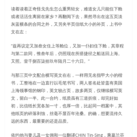
读着读着正奇怪戈先生怎么重男轻女，难道女儿只能住下舱
或者活活生离留在家乡？再翻阅下去，果然寻出在这五页淡
灰蓝横条的合同之外，又另夹半页信纸大小的补页，上书中
文在左：
“兹再议定又加叁女住上等舱位，又加一仆妇住下舱，其章程
与第二款同，惟叁年后，仍照现在所搭捷径之船送回上海。
又照。壹千捌百柒拾玖年陆月二十六日。”
与那三页中文配合横写英文在右，一样用无名指甲大小的楷
书，工整地在一边直行以毛笔书写，两人签名处皆盖有美国
上海领事馆的钢印，英文较占页，故多两页，仅继续横写英
文，留白一半。此一合约，纸质虽有三道折痕，却完好如
初，比信纸长宽各加一寸，也厚一倍，比起同一档案中，其
他纸页的碎落剥蚀，丝毫不显百年沧桑。的确，想要流传久
远的东西，最重要的还是品质。
依约他与妻儿及一女佣和一位翻译CHIN Tin-Sing，乘葛兰芬