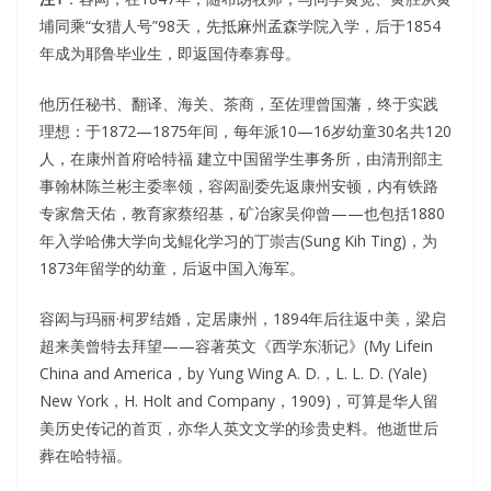
埔同乘“女猎人号”98天，先抵麻州孟森学院入学，后于1854
年成为耶鲁毕业生，即返国侍奉寡母。
他历任秘书、翻译、海关、茶商，至佐理曾国藩，终于实践
理想：于1872—1875年间，每年派10—16岁幼童30名共120
人，在康州首府哈特福 建立中国留学生事务所，由清刑部主
事翰林陈兰彬主委率领，容闳副委先返康州安顿，内有铁路
专家詹天佑，教育家蔡绍基，矿冶家吴仰曾——也包括1880
年入学哈佛大学向戈鲲化学习的丁崇吉(Sung Kih Ting)，为
1873年留学的幼童，后返中国入海军。
容闳与玛丽·柯罗结婚，定居康州，1894年后往返中美，梁启
超来美曾特去拜望——容著英文《西学东渐记》(My Lifein
China and America，by Yung Wing A. D.，L. L. D. (Yale)
New York，H. Holt and Company，1909)，可算是华人留
美历史传记的首页，亦华人英文文学的珍贵史料。他逝世后
葬在哈特福。