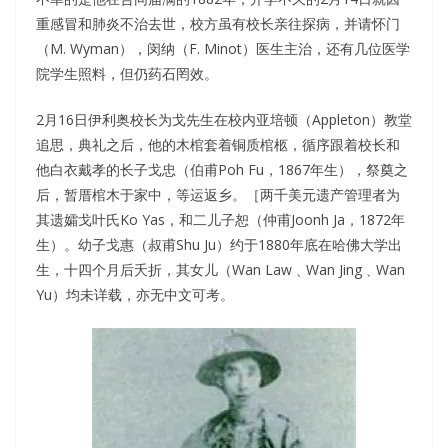
重感冒和肺炎不治去世，校方虽有校长亲往探病，并请怀门
（M. Wyman），闵纳（F. Minot）医生主治，还有几位医学
院学生照料，但仍药石罔效。
2月16日伊利奥校长为戈先生在校内亚培顿（Appleton）教堂
追思，典礼之后，他的木棺套着铜质棺柩，循序跟着校长和
他白衣戴孝的长子戈忠（伯甫Poh Fu，1867年生），祭奠之
后，暂厝棺木于家中，等运返乡。［两千美元遗产管理者为
其遗孀戈叶氏Ko Yas，和二儿子恕（仲甫Joonh Ja，1872年
生）。幼子戈惠（叔甫Shu Ju）约于1880年底在哈佛大学出
生，十四个月后夭折，其女儿（Wan Law﹑Wan Jing﹑Wan
Yu）均未详载，亦无中文可考。