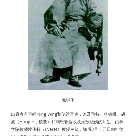
戈鲲化
出席者有容闳Yung Wing和使馆官吏，以及鼐特、杜德维、胡
波（Hooper，校董）和刘恩教授以及无数悲伤的师生，由神
学院牧师埃佛特（Everet）教授主祭，随后3月十五日由杜德