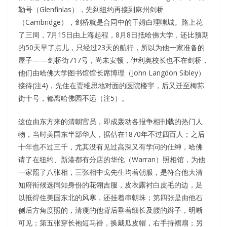
勒号（Glenfinlas），先到纽约再接到麻州剑桥
（Cambridge），剑桥就是合同中的干姆白理嗤城。路上花
了三周，7月15日由上海起程，8月8日抵哈佛大学，还比预期
的50天早了点儿，只经过23天的航行，所以为他一家准备的
屋子——剑桥街717号，尚未安顿，伊利奥校长也不在剑桥，
他们由哈佛大学图书馆馆长席博理（John Langdon Sibley）
接待(注4)，先住在贾维思地对面的医院楼宇，后又迁至梅荪
街十号，都离哈佛园不远（注5）。
这位由东方来的清朝官员，即成轰动各报争相刊载的热门人
物，当时美国东半部华人，据估在1870年不过四百人；之后
十年也不过三千，尤其没有见过高深又有学问的仕绅，哈佛
请了在纽约、新港都有分店的华伦（Warran）照相馆，为他
一家照了八张相，三张相中戈先生均着朝服，是符合他大清
知府衔候选同知身份的花翎吉服，皮衣露衬白皮毛的边，足
以抵得住美国东北的风寒，还挂着串朝珠；第四张是由他右
侧后方角度照的，清瘦的他背后垂着细长及腰的辫子，明晰
可见；第五张穿长袍短马褂，换戴瓜皮帽，右手持褶扇；另