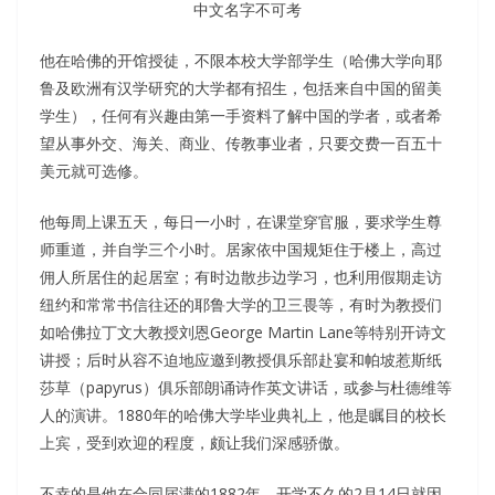
中文名字不可考
他在哈佛的开馆授徒，不限本校大学部学生（哈佛大学向耶
鲁及欧洲有汉学研究的大学都有招生，包括来自中国的留美
学生），任何有兴趣由第一手资料了解中国的学者，或者希
望从事外交、海关、商业、传教事业者，只要交费一百五十
美元就可选修。
他每周上课五天，每日一小时，在课堂穿官服，要求学生尊
师重道，并自学三个小时。居家依中国规矩住于楼上，高过
佣人所居住的起居室；有时边散步边学习，也利用假期走访
纽约和常常书信往还的耶鲁大学的卫三畏等，有时为教授们
如哈佛拉丁文大教授刘恩George Martin Lane等特别开诗文
讲授；后时从容不迫地应邀到教授俱乐部赴宴和帕坡惹斯纸
莎草（papyrus）俱乐部朗诵诗作英文讲话，或参与杜德维等
人的演讲。1880年的哈佛大学毕业典礼上，他是瞩目的校长
上宾，受到欢迎的程度，颇让我们深感骄傲。
不幸的是他在合同届满的1882年，开学不久的2月14日就因