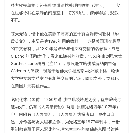
处方收费单据；还有杜德维运棺处理的收据（注10）——实
在也够令我在寂静的阅览室中，沉郁噙泪，俯仰唏嘘，悲叹
不已。
苍天无语，惜乎他在美除了薄薄的五十页自译诗词教材《华
质英文》，主要是他1880年用的教材——亦是美国现存最早
的中文教材，及1881年题赠给与他深有交情的名教授：刘恩
G Lane 的唱和之作，看来似随兴的散章，1953年由刘恩太太
Gardner Lane赠与（注11），原只能在哈佛威德纳图书馆
Widener內阅读，现藏于哈佛大学档案部-校外藏书楼，哈佛
大学中文教学档案也有相关交错的记录，除此之外，戈鲲化
在美国并无其他作品。
戈鲲化未出国前，1860年遭“庚申毗陵烽燧之变，箧中藏稿尽
遭劫烬”，仍有《人寿堂诗钞》两册; 原清光绪四年(1878年)
印，内附有《人寿集》。《人寿集》为撰者四十岁生日自
述，原作者与友人唱和之作，为光绪三年1877年刊本，一册
重制微卷藏于原未退休的沈津先生主持的哈佛燕京图书馆善