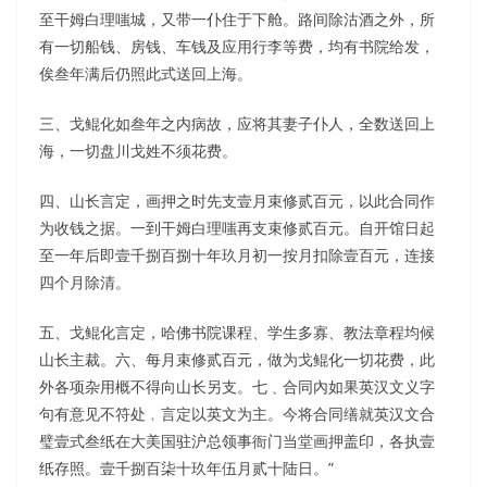
至干姆白理嗤城，又带一仆住于下舱。路间除沽酒之外，所
有一切船钱、房钱、车钱及应用行李等费，均有书院给发，
俟叁年满后仍照此式送回上海。
三、戈鲲化如叁年之内病故，应将其妻子仆人，全数送回上
海，一切盘川戈姓不须花费。
四、山长言定，画押之时先支壹月束修贰百元，以此合同作
为收钱之据。一到干姆白理嗤再支束修贰百元。自开馆日起
至一年后即壹千捌百捌十年玖月初一按月扣除壹百元，连接
四个月除清。
五、戈鲲化言定，哈佛书院课程、学生多寡、教法章程均候
山长主裁。六、每月束修贰百元，做为戈鲲化一切花费，此
外各项杂用概不得向山长另支。七﹑合同內如果英汉文义字
句有意见不符处﹐言定以英文为主。今将合同缮就英汉文合
璧壹式叁纸在大美国驻沪总领事衙门当堂画押盖印，各执壹
纸存照。壹千捌百柒十玖年伍月贰十陆日。”