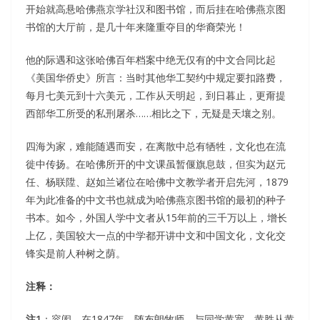
开始就高悬哈佛燕京学社汉和图书馆，而后挂在哈佛燕京图
书馆的大厅前，是几十年来隆重夺目的华裔荣光！
他的际遇和这张哈佛百年档案中绝无仅有的中文合同比起
《美国华侨史》所言：当时其他华工契约中规定要扣路费，
每月七美元到十六美元，工作从天明起，到日暮止，更甭提
西部华工所受的私刑屠杀……相比之下，无疑是天壤之别。
四海为家，难能随遇而安，在离散中总有牺牲，文化也在流
徙中传扬。在哈佛所开的中文课虽暂偃旗息鼓，但实为赵元
任、杨联陞、赵如兰诸位在哈佛中文教学者开启先河，1879
年为此准备的中文书也就成为哈佛燕京图书馆的最初的种子
书本。如今，外国人学中文者从15年前的三千万以上，增长
上亿，美国较大一点的中学都开讲中文和中国文化，文化交
锋实是前人种树之荫。
注释：
注1
：容闳，在1847年，随布朗牧师，与同学黄宽、黄胜从黄