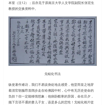
本室（注12）；后亦见于原南京大学人文学院副院长张宏生
教授的交换资料中。
戈鲲化书法
纵使著作难访，我们不易设身处地去感受，他堂而皇之地穿
着清官朝服昂首阔步走在哈佛园中时，心中有无历史使命的
负担？但一定能移情想象：他病卧酷寒的异国，命在旦夕，
抛下言语不通的妻儿子女，该是多么的悲怆！戈鲲化相片從