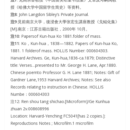
授《哈佛大学中国留学生简史》等资料。
注8
: John Langdon Sibley’s Private Journal.
注9
:見前南京大学，後浸會大學张宏生講座教授《戈鲲化集》
[M].南京：江苏古籍出版社，2000年 10月。
注10
: Papersof Kun-hua Ko 1881.folder of mass.
注11
: Ko，Kun-hua，1838—1882. Papers of Kun-hua Ko,
1881. 1 folderof mass. HOLLIS Number: 000604303.
Harvard Archives. Ge, Kun-hua,1836-ca.1879; Distinctive
title: Verses…presented to Mr. George H. Lane, Apr.1880.
Chinese poemto Professor G. H. Lane 1881; Notes: Gift of
Gardner Lane,1953 Harvard Archives; Notes: See also
Records relating to instruction in Chinese. HOLLIS
Numbe：000604303
注12: Ren shou tang shichao.[Microform]/Ge Kunhua
zhuan 2v.008608996
Location: Harvard-Yenching FC5041[has 2 copies.]:
Reproductions Notes ; Microfilm.1 microfilm