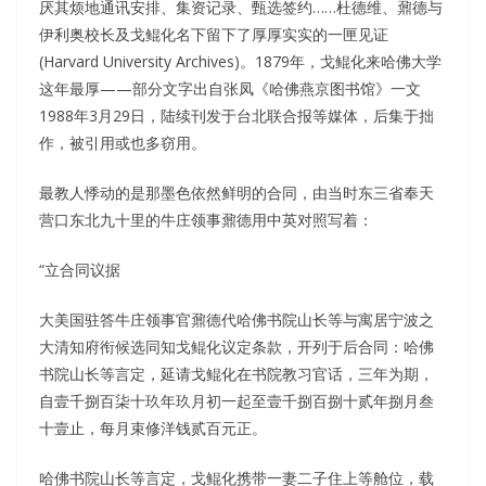
厌其烦地通讯安排、集资记录、甄选签约……杜德维、鼐德与
伊利奥校长及戈鲲化名下留下了厚厚实实的一匣见证
(Harvard University Archives)。1879年，戈鲲化来哈佛大学
这年最厚——部分文字出自张凤《哈佛燕京图书馆》一文
1988年3月29日，陆续刊发于台北联合报等媒体，后集于拙
作，被引用或也多窃用。
最教人悸动的是那墨色依然鲜明的合同，由当时东三省奉天
营口东北九十里的牛庄领事鼐德用中英对照写着：
“立合同议据
大美国驻答牛庄领事官鼐德代哈佛书院山长等与寓居宁波之
大清知府衔候选同知戈鲲化议定条款，开列于后合同：哈佛
书院山长等言定，延请戈鲲化在书院教习官话，三年为期，
自壹千捌百柒十玖年玖月初一起至壹千捌百捌十贰年捌月叁
十壹止，每月束修洋钱贰百元正。
哈佛书院山长等言定，戈鲲化携带一妻二子住上等舱位，载