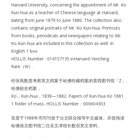
Harvard University, concerning the appointment of Mr. Ko
Kun-hua as a teacher of Chinese language at Harvard,
dating from June 1879 to June 1880. The collection also
contains original portraits of Mr. Ko Kun-hua. Printouts
from books, periodicals and newspapers relating to Mr.
Ko Kun-hua are included in this collection as well. In
English 1 box
HOLLIS Number : 014157135 inHarvard-Yenching
Rare（W）.
经张凤数度考察英文档案于哈佛特藏档案的普西图书馆「Z」.
哈佛校史档案，
Ko，Kun-hua，1838—1882. Papers of Kun-hua Ko 1881.
1 folder of mass. HOLLIS Number：000604303
首度于1988年书写刊发于台北联合报等中文媒体。亦曾阅读
哈佛燕京图书馆二任吴文津馆长数语英文资料。