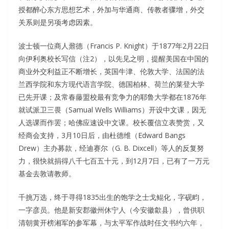
授都醉心东方思想艺术，外加与华通商、传教者骤增，外交
关系则是另项考虑因素。
波士顿一位商人鼐德（Francis P. Knight）于1877年2月22日
向伊利奥校长写信（注2），以先见之明，提醒美国在中国的
商业外交利益正不断增长，英国牛津、伦敦大学、法国的法
兰西学院和东方现代语言学院、德国柏林、荷兰的莱登大学
已先开课；及常春藤盟校最有竞争力的耶鲁大学都在1876年
就试派卫三畏（Samual Wells Williams）开设中文课，因无
人选课而作罢；哈佛应速设中文课。校长覆信立表赞赏，又
经商会支持，3月10日后，由杜德维（Edward Bangs
Drew）主办募款，经迪赛尔（G. B. Dixcell）等人的反复努
力，很快就捐得八千七百五十元，到12月7日，已有了一万元
基金去敦请教师。
千挑万选，终于寻得1835出生的饱学之士戈鲲化，字砚畇，
一字彦员。他是新安郡徽州休宁人（今安徽歙县），曾供职
清朝黄开榜湘军的参军幕，与太平军作战时任文书约六年，