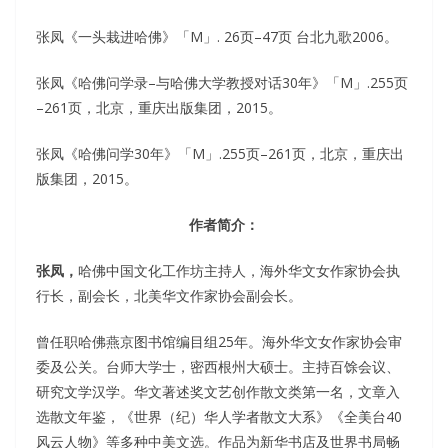
张凤《一头栽进哈佛》「M」. 26页–47页 台北九歌2006。
张凤《哈佛问学录–与哈佛大学教授对话30年》「M」.255页
–261页，北京，重庆出版集团，2015。
张凤《哈佛问学30年》「M」.255页–261页，北京，重庆出
版集团，2015。
作者简介：
张凤，
哈佛中国文化工作坊主持人，海外华文女作家协会执
行长，副会长，北美华文作家协会副会长。
曾任职哈佛燕京图书馆编目组25年。海外华文女作家协会审
委及公关。台师大学士，密西根州大硕士。主持百馀会议、
研究文学汉学。华文著述奖文艺创作散文类第一名，文章入
选散文年鉴，《世界（纪）华人学者散文大系》《全美台40
风云人物》等多种中美文选。作品为新华书店及世界书局畅