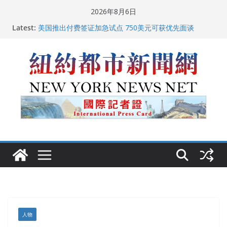
Skip
2026年8月6日
to
Latest:
美国推出付费签证加急试点 750美元可获优先面谈
content
纽约启动“Fix the City”计划 重拳整治长期违规房东
美国最高法院维持“出生公民权” : 出生在美国就是美国
人！
FBI联合纽约警方突袭多名警界高层住所 涉纽约警察局腐
败刑事调查
中国驻美国大使谢锋邀请美国老教师罗纳德·萨科尔斯基
再次访华
人物