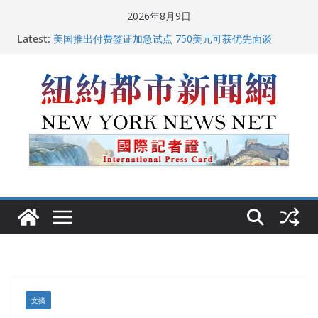
Skip
2026年8月9日
to
中国驻美国大使谢锋邀请美国老教师罗纳德·萨科尔斯基
Latest:
content
再次访华
美国推出付费签证加急试点 750美元可获优先面谈
纽约启动“Fix the City”计划 重拳整治长期违规房东
美国最高法院维持“出生公民权” : 出生在美国就是美国
人！
FBI联合纽约警方突袭多名警界高层住所 涉纽约警察局腐
败刑事调查
文摘