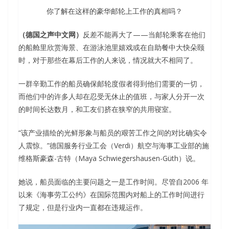
你了解在这样的豪华邮轮上工作的真相吗？
（德国之声中文网）
反差不能再大了——当邮轮乘客在他们
的船舱里欣赏海景、在游泳池里嬉戏或在自助餐中大快朵颐
时，对于那些在幕后工作的人来说，情况就大不相同了。
一群辛勤工作的船员确保邮轮度假者得到他们需要的一切，
而他们中的许多人却在忍受无休止的值班，与家人分开一次
的时间长达数月，和工友们挤在狭窄的共用寝室。
“该产业描绘的光鲜形象与船员的艰苦工作之间的对比确实令
人震惊。”德国服务行业工会（Verdi）航空与海事工业部的施
维格斯豪森-古特（Maya Schwiegershausen-Güth）说。
她说，船员面临的主要问题之一是工作时间。尽管自2006 年
以来《海事劳工公约》在国际范围内对船上的工作时间进行
了规定，但是行业内一直都在违规运作。