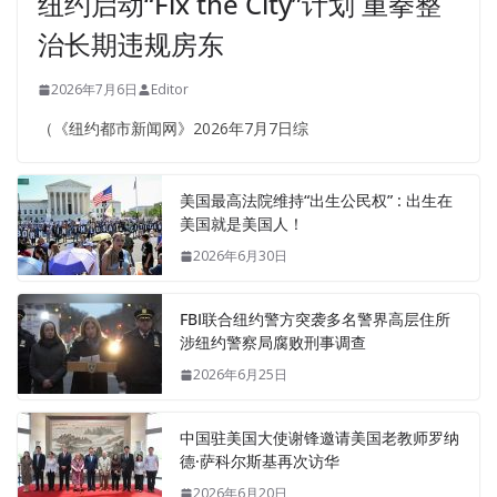
纽约启动“Fix the City”计划 重拳整
治长期违规房东
2026年7月6日
Editor
（《纽约都市新闻网》2026年7月7日综
美国最高法院维持“出生公民权” : 出生在
美国就是美国人！
2026年6月30日
FBI联合纽约警方突袭多名警界高层住所
涉纽约警察局腐败刑事调查
2026年6月25日
中国驻美国大使谢锋邀请美国老教师罗纳
德·萨科尔斯基再次访华
2026年6月20日