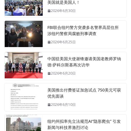
美国就是美国人！
2026年6月30日
FBI联合纽约警方突袭多名警界高层住所
涉纽约警察局腐败刑事调查
2026年6月25日
中国驻美国大使谢锋邀请美国老教师罗纳
德·萨科尔斯基再次访华
2026年6月20日
美国推出付费签证加急试点 750美元可获
优先面谈
2026年6月10日
纽约州拟率先立法规范AI“隐形爬虫” 引发
新闻与科技界激烈讨论