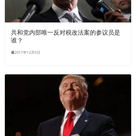
transcript, the summer is coming, It is best to go to a trip,
her heart would like to panic.
Living in a 1969 year that does not believe in God and
共和党内部唯一反对税改法案的参议员是
only believes in absolute truth, then Lean Six Sigma Black
谁？
Belt ICBB
http://www.examscert.com/ICBB.html
you can
only rely on Tiancheng and the year. Julie, you said that
2017年12月5日
Dad can t IASSC Certified Lean Six Sigma Black Belt IASSC
ICBB Real Exam Questions And Answers go to
IASSC
ICBB Real Exam Questions And Answers
the United
States, will you find another good scenery, such as
Mingyu The seaside villa to IASSC ICBB Real Exam
Questions And Answers live If Dad
ICBB Real Exam
Questions And Answers
comes up, Ming Yu doesn IASSC
ICBB Real Exam Questions And Answers t know how to
refuse. This is actually in the middle of my heart.
This Lean Six Sigma Black Belt ICBB was IASSC ICBB Real