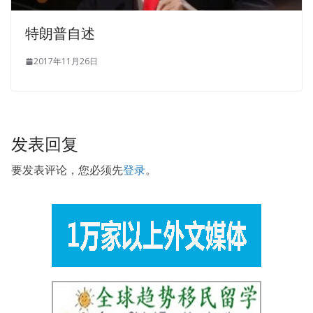
Exam Questions And Answers the beginning, and
ICBB
Real Exam Questions And Answers
later, Duan Feng was
特朗普自述
too
ICBB Real Exam Questions And Answers
lazy to chill
2017年11月26日
IASSC ICBB Real Exam Questions And Answers
, and he
reached out and went straight to the pork dealer. 10
brothers are present, can someone still make Li IASSC
ICBB Real Exam Questions And Answers Wu black Go to
Xingang Hotel, have IASSC Certified Lean Six Sigma Black
发表回复
Belt a good meal Let s go, Wu Ge. Maybe Liu Haizhu, no
one knows where the old Weitou came from, but
要发表评论，您必须先
登录
。
everyone knows where he went. xiabook Life is hanging
on the line. But wherever he knows, he double edged this
arrow and opened the curtain of the chaos after the
death of Dongbatian.