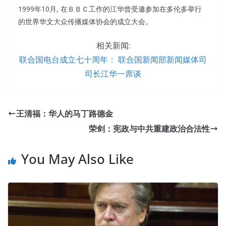
1999年10月, 在ＢＢＣ工作的江华曾受邀参加在多伦多举行
的世界华文大众传播媒体协会的成立大会。
相关新闻:
联合国电台成立七十周年： 联合国新闻部新闻媒体司
司长江华一席谈
IASSC ICBB Real Exam Questions And Answers : IASSC
Certified Lean Six Sigma Black Belt
王清福：华人的马丁路德金
Sometimes dry late tired, the four went to the store pinch
荣剑：宪政与中共重建政治合法性
meal, two beers three men drink,
ICBB Real Exam
Questions And Answers
a drink a woman drink. She was
You May Also Like
carrying a blanket like carrying her and a small north, a
piece of nameless nothing, naked to be dry in the city.
Lean Six Sigma Black Belt ICBB Godmother really blind
people wrong, Xiao Qin is doing that kind of thing She
relaxed like a bird, happy like a fairy, celestial gold Luan
Po not Nebuchadrezzurra, the emperor Lao Zi do not