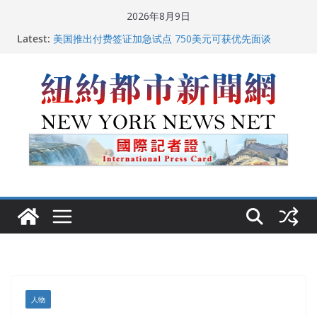
Skip
2026年8月9日
to
Latest:
美国推出付费签证加急试点 750美元可获优先面谈
content
纽约启动“Fix the City”计划 重拳整治长期违规房东
美国最高法院维持“出生公民权” : 出生在美国就是美国
人！
FBI联合纽约警方突袭多名警界高层住所 涉纽约警察局腐
败刑事调查
中国驻美国大使谢锋邀请美国老教师罗纳德·萨科尔斯基
再次访华
人物