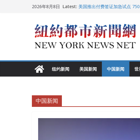
Skip
Latest:
美国推出付费签证加急试点 75
2026年8月8日
to
纽约启动“Fix the City”计
美国最高法院维持“出生公民权” 
content
FBI联合纽约警方突袭多名警界
调查
中国驻美国大使谢锋邀请美国老
纽约新闻
美国新闻
中国新闻
世
中国新闻