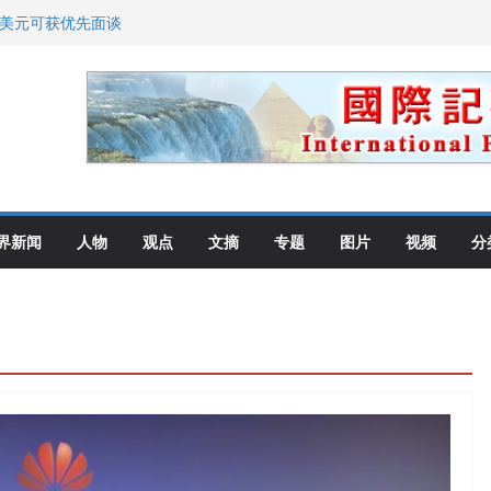
0美元可获优先面谈
划 重拳整治长期违规房东
: 出生在美国就是美国人！
高层住所 涉纽约警察局腐败刑事
教师罗纳德·萨科尔斯基再次访华
界新闻
人物
观点
文摘
专题
图片
视频
分